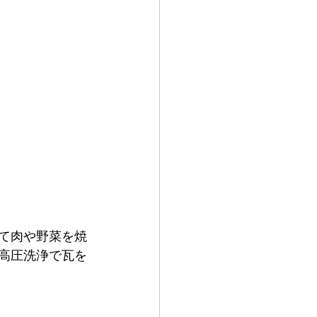
って肉や野菜を焼
、高圧洗浄で瓦を